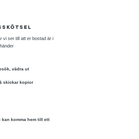
sskötsel
i ser till att er bostad är i
 händer
sök, vädra ut
 skickar kopior
u kan komma hem till ett