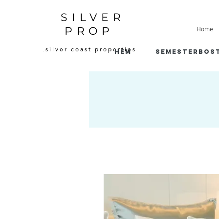
SILVER
PROP
Home
.silver coast properties
HEM
semesterbos