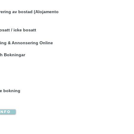
rering av bostad (Alojamento
satt / icke bosatt
ering & Annonsering Online
ch Bokningar
rje bokning
info