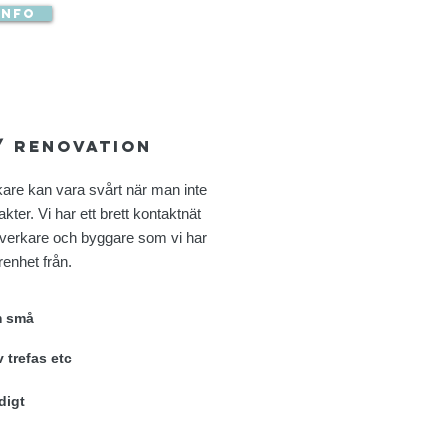
info
/ renovation
rkare kan vara svårt när man inte
akter. Vi har ett brett kontaktnät
tverkare och byggare som vi har
renhet från.
m små
v trefas etc
digt