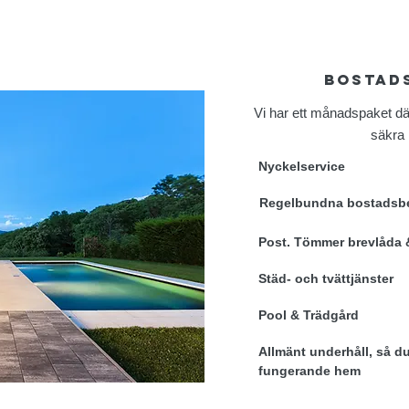
bostad
Vi har ett månadspaket där v
säkra
Nyckelservice
Regelbundna bostadsbe
Post. Tömmer brevlåda &
Städ- och tvättjänster
Pool & Trädgård
Allmänt underhåll, så d
fungerande hem