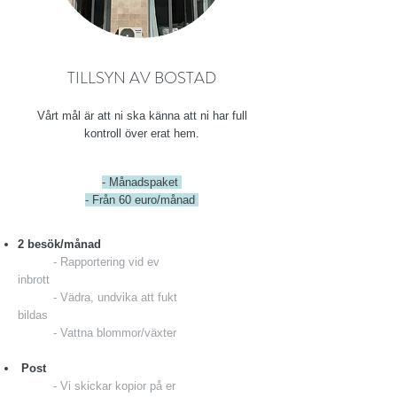
TILLSYN AV BOSTAD
Vårt mål är att ni ska känna att ni har full
kontroll över erat hem.
- Månadspaket
- Från 60 euro/månad
2 besök/månad
- Rapportering vid ev
inbrott
- Vädra, undvika att fukt
bildas
- Vattna blommor/växter
Post
- Vi skickar kopior på
er