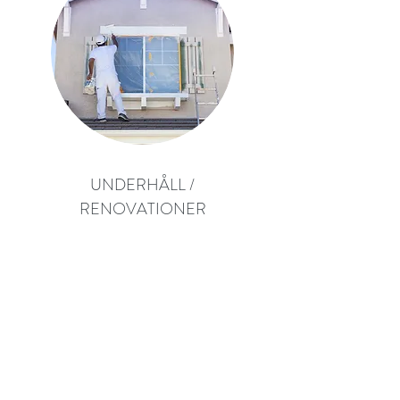
UNDERHÅLL /
RENOVATIONER
Vi hjälper dig anlita lokala
professionella hantverkare och byggare.
.
Vi anpassar våra tjänster efter ert behov.
- 24 euro/tim
Anlita hantverkare